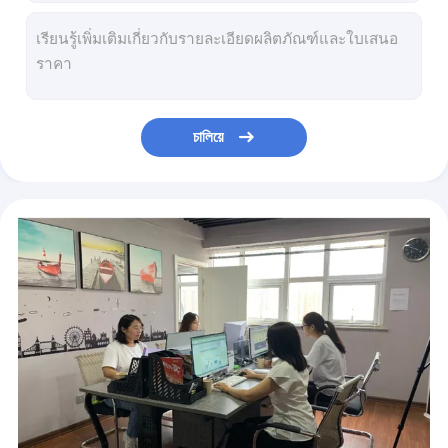
พีอาร์เอ็น เซรั่ม
เครื่อง Meso Gun แรงดันลบ Mesotherapy Hydrolifting Gun
Hyaluronic Acid Dermal Filler คุณภาพสูงของ Juvederm สำหรับริมฝีปาก
เครื่องเลเซอร์กำจัดขน
2x1ml Cross Linked Dermal Filler ฟิลเลอร์กรดไฮยาลูโรนิก Smile Lines
ฟิลเลอร์ฉีดบำรุงผิว, การฉีดฟิลเลอร์กรดไฮยาลูโรนิก
เครื่องทําความงามหน้า
Juvederm Medical Sodium Hyaluronate Gel เจลฉีดกรดไฮยาลูโรนิกสำหรับสะพานจมูก
চালিয়ে
ไฮยาลูโรนิค แอซิด เมโส โซลูชั่น สำหรับผิว 18AA Serum
CE Dermal Filler ลิปฉีด Juvederm Hyaluronic Acid Nose Filler
Skinject 1ml 2ml การฉีดริมฝีปากด้วยกรดไฮยาลูโรนิกริมฝีปากอวบอิ่ม
Skinject Injectable Dermal Filler กรดไฮยาลูโรนิกฟิลเลอร์สำหรับริมฝีปาก
3AA+ Non Cross Linked Hyaluronic Acid Meso Serum 5ml / ขวด