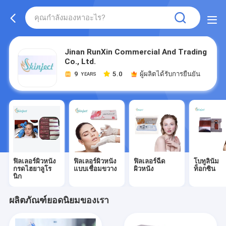
Jinan RunXin Commercial And Trading
Co., Ltd.
9
5.0
ผู้ผลิตได้รับการยืนยัน
YEARS
ฟิลเลอร์ผิวหนัง
ฟิลเลอร์ผิวหนัง
ฟิลเลอร์ฉีด
โบทูลินั่ม
กรดไฮยาลูโร
แบบเชื่อมขวาง
ผิวหนัง
ท็อกซิน
นิก
ผลิตภัณฑ์ยอดนิยมของเรา