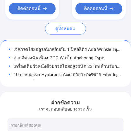
สารละลายลิโปลิติก
ติดต่อตอนนี้
ติดต่อตอนนี้
กระทู้ Pdo
ดูทั้งหมด
เมโสเทอราพี โซลูชั่น
ฟิลเลอร์ฉีดผิว
เจลกรดไฮยอลูรอนิกสลับกัน 1 มิลลิลิตร Anti Wrinkle Injection Filler Lips Enlargement
ฟิลเลอร์หน้ากรดไฮยาลูโรนิก
ด้ายสีม่วงฟันเฟือง PDO W เข็ม Anchoring Type
เครื่องเติมผิวหนังด้วยกรดไฮยอลูรอนิค 2x1ml สําหรับการขยายริมฝีปาก
ฟิลเลอร์หน้าอกด้วยกรดไฮยาลูโรนิก
10ml Subskin Hyaluronic Acid อวัยวะเพศชาย Filler Injectable
เจลโซเดียมไฮยาลูโรเนตทางการแพทย์
ISO กำจัดริ้วรอย Onabotulinumtoxina Injection
การฉีดริมฝีปากด้วยกรดไฮยาลูโรนิกของ Skinject ครอสลิงค์
ฉีดฟิลเลอร์ริมฝีปาก
MSDS 20ml ฟิลเลอร์เต้านมกรดไฮยาลูโรนิก, ฟิลเลอร์ก้นกรดไฮยาลูโรนิก
ฝากข้อความ
ฟิลเลอร์ปากกากรดไฮยาลูโรนิก
Page not found, Please Back Home
เราจะตอบกลับอย่างรวดเร็ว
เซรั่มเมโสเทอราพีไฮยาลูโรนิกที่ไม่เชื่อมโยงข้าม
ปืน Mesotherapy
2ml Injectable Dermal Filler Lip Injections ลดริ้วรอย